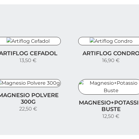
rtiflog Cefadol
Artiflog Condro
ARTIFLOG CEFADOL
ARTIFLOG CONDR
13,50 €
16,90 €
agnesio Polvere 300g
MAGNESIO POLVERE
Magnesio+Potassio Bus
300G
MAGNESIO+POTASS
BUSTE
22,50 €
12,50 €