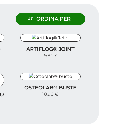
ORDINA PER
Artiflog® Joint
O
ARTIFLOG® JOINT
19,90 €
Osteolab® buste
OSTEOLAB® BUSTE
te
IO
18,90 €