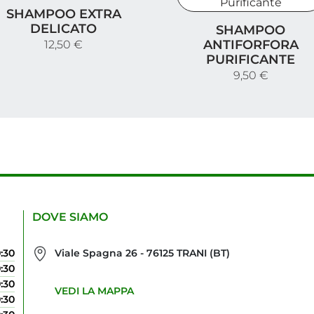
hampoo extra delicato
SHAMPOO EXTRA
Shampoo Antiforfora Pur
DELICATO
SHAMPOO
ANTIFORFORA
12,50 €
PURIFICANTE
9,50 €
DOVE SIAMO
0:30
Viale Spagna 26 - 76125 TRANI (BT)
0:30
0:30
VEDI LA MAPPA
0:30