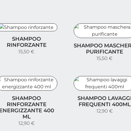
hampoo rinforzante
SHAMPOO
Shampoo maschera puri
RINFORZANTE
SHAMPOO MASCHE
PURIFICANTE
15,50 €
15,50 €
hampoo rinforzante energizzante 400 ml
Shampoo lavaggi freque
SHAMPOO
SHAMPOO LAVAGG
RINFORZANTE
FREQUENTI 400ML
ENERGIZZANTE 400
12,90 €
ML
12,90 €