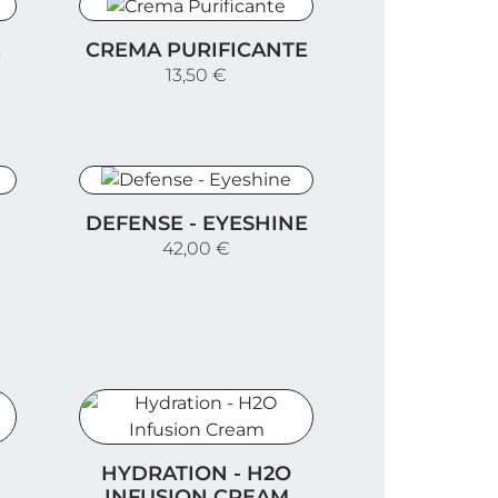
Crema Purificante
E
CREMA PURIFICANTE
13,50 €
Defense - Eyeshine
DEFENSE - EYESHINE
42,00 €
eam
Hydration - H2O Infusion Cream
HYDRATION - H2O
INFUSION CREAM