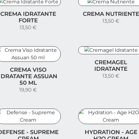
rema Idratante Forte
Crema Nutriente
CREMA IDRATANTE
CREMA NUTRIENT
FORTE
13,50 €
13,50 €
Cremagel Idratante
CREMAGEL
rema Viso Idratante Assuan 50 ml
IDRATANTE
CREMA VISO
IDRATANTE ASSUAN
13,50 €
50 ML
19,90 €
efense - Supreme Cream
Hydration - Age H2O Cr
DEFENSE - SUPREME
HYDRATION - AGE
CREAM
H2O CREAM